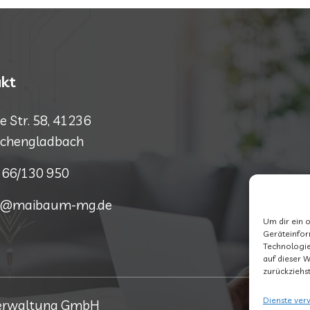
kt
te Str. 58, 41236
chengladbach
66/130 950
fo@maibaum-mg.de
Um dir ein 
Geräteinfor
Technologie
auf dieser W
zurückziehs
Dienste ver
verwaltung GmbH