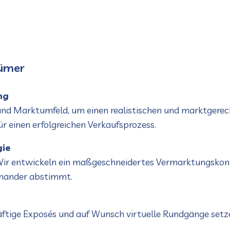
tümer
ng
und Marktumfeld, um einen realistischen und marktgere
ür einen erfolgreichen Verkaufsprozess.
gie
. Wir entwickeln ein maßgeschneidertes Vermarktungskonz
inander abstimmt.
räftige Exposés und auf Wunsch virtuelle Rundgänge setze