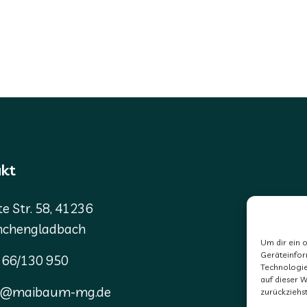
kt
te Str. 58, 41236
chengladbach
Um dir ein 
Geräteinfor
66/130 950
Technologie
auf dieser W
fo@maibaum-mg.de
zurückziehs